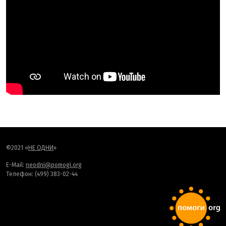
©2021 «
НЕ ОДНИ
»
E-Mail:
neodni@pomogi.org
Телефон: (499) 383-02-44