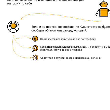
©2021 «
НЕ ОДНИ
»
E-Mail:
neodni@pomogi.org
Телефон: (499) 383-02-44